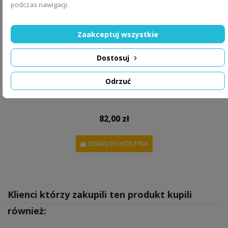
podczas nawigacji.
Zaakceptuj wszystkie
Dostosuj
Odrzuć
Miarka wzrostu PODWODNY ŚWIAT DK448
82,00 zł
DODAJ DO KOSZYKA
Klienci którzy zakupili ten produkt kupili
również: