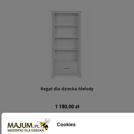
Regał dla dziecka Melody
1 180,00 zł
DODAJ DO KOSZYKA
Cookies