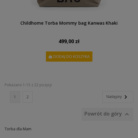
Childhome Torba Mommy bag Kanwas Khaki
499,00 zł
DODAJ DO KOSZYKA
Pokazano 1-15 z 22 pozycji

Następny
1
2
Powrót do góry

Torba dla Mam