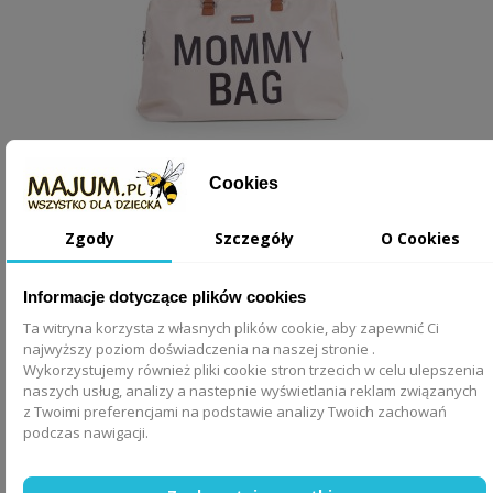
Cookies
Childhome Torba Mommy Bag Kremowa
Zgody
Szczegóły
O Cookies
499,00 zł
Informacje dotyczące plików cookies
DODAJ DO KOSZYKA
Ta witryna korzysta z własnych plików cookie, aby zapewnić Ci
najwyższy poziom doświadczenia na naszej stronie .
Wykorzystujemy również pliki cookie stron trzecich w celu ulepszenia
naszych usług, analizy a nastepnie wyświetlania reklam związanych
z Twoimi preferencjami na podstawie analizy Twoich zachowań
podczas nawigacji.