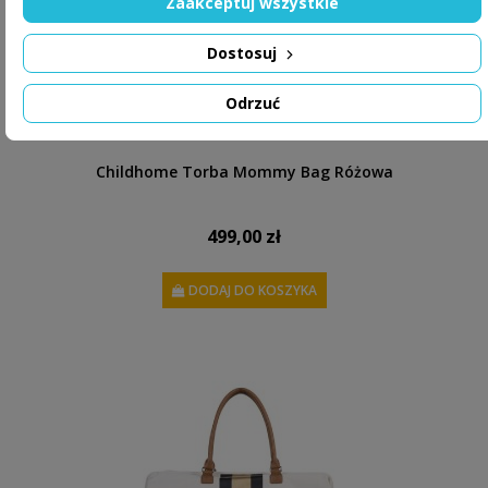
Zaakceptuj wszystkie
Dostosuj
Odrzuć
Childhome Torba Mommy Bag Różowa
499,00 zł
DODAJ DO KOSZYKA