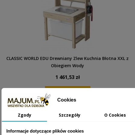
CLASSIC WORLD EDU Drewniany Zlew Kuchnia Błotna XXL z
Obiegiem Wody
1 461,53 zł
DODAJ DO KOSZYKA
Cookies
Zgody
Szczegóły
O Cookies
Informacje dotyczące plików cookies