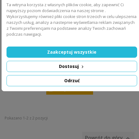
Ta witryna korzysta z własnych plików cookie, aby zapewnić Ci
najwyższy poziom doświadczenia na naszej stronie .
Wykorzystujemy również pliki cookie stron trzecich w celu ulepszenia
naszych usług, analizy a nastepnie wyświetlania reklam związanych
z Twoimi preferencjami na podstawie analizy Twoich zachowań
podczas nawigacji.
Zaakceptuj wszystkie
CLASSIC WORLD EDU Duża Drewniana Kuchnia z Daszkiem
Akcesoria
Dostosuj
1 949,90 zł
Odrzuć
DODAJ DO KOSZYKA
Pokazano 1-2 z 2 pozycji
Powrót do góry
