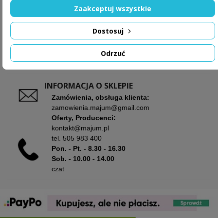
Zaakceptuj wszystkie
Dostosuj
O FIRMIE

Odrzuć
OBSŁUGA KLIENTA

INFORMACJA O SKLEPIE
Zamówienia, obsługa klienta:
zamowienia.majum@gmail.com
Oferty, Producenci:
kontakt@majum.pl
tel.
505 983 400
Pon. - Pt. - 8.30 - 16.30
Sob. - 10.00 - 14.00
czat