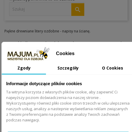

Piękne drewniane litery ozdobne - napisy na ścianę.
Wszystkie litery, napisy, dekory wykonane są w 100% ręcznie z
litego drewna olchowego.
Cookies
Literki dekorowane mocowane są na dwustronną taśmę
samoprzylepną.
Zgody
Szczegóły
O Cookies
Malowane i zdobione również ręcznie. Używane nietoksyczne
farby akrylowe.
Informacje dotyczące plików cookies
Ta witryna korzysta z własnych plików cookie, aby zapewnić Ci
TWOJE KONTO

najwyższy poziom doświadczenia na naszej stronie .
Wykorzystujemy również pliki cookie stron trzecich w celu ulepszenia
naszych usług, analizy a nastepnie wyświetlania reklam związanych
z Twoimi preferencjami na podstawie analizy Twoich zachowań
podczas nawigacji.