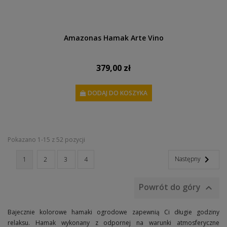
Amazonas Hamak Arte Vino
379,00 zł
DODAJ DO KOSZYKA
Pokazano 1-15 z 52 pozycji

Następny
1
2
3
4
Powrót do góry

Bajecznie kolorowe hamaki ogrodowe zapewnią Ci długie godziny
relaksu. Hamak wykonany z odpornej na warunki atmosferyczne