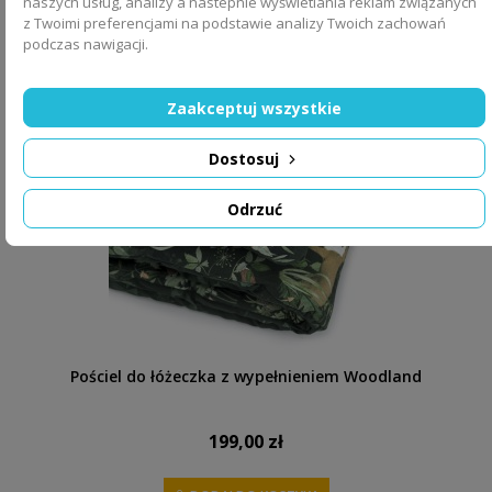
naszych usług, analizy a nastepnie wyświetlania reklam związanych
DODAJ DO KOSZYKA
z Twoimi preferencjami na podstawie analizy Twoich zachowań
podczas nawigacji.
Zaakceptuj wszystkie
Dostosuj
Odrzuć
Pościel do łóżeczka z wypełnieniem Woodland
199,00 zł