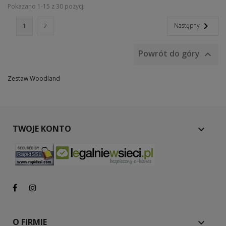
Pokazano 1-15 z 30 pozycji

Następny
1
2
Powrót do góry

Zestaw Woodland
TWOJE KONTO

O FIRMIE
