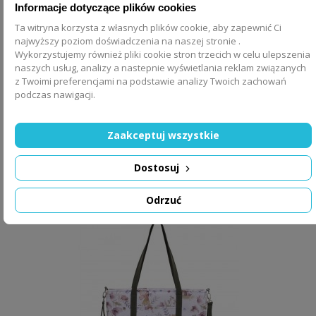
Informacje dotyczące plików cookies
Ta witryna korzysta z własnych plików cookie, aby zapewnić Ci
najwyższy poziom doświadczenia na naszej stronie .
Wykorzystujemy również pliki cookie stron trzecich w celu ulepszenia
naszych usług, analizy a nastepnie wyświetlania reklam związanych
z Twoimi preferencjami na podstawie analizy Twoich zachowań
podczas nawigacji.
Torba na zakupy i do wózka Ornithology
Zaakceptuj wszystkie
189,00 zł
Dostosuj
DODAJ DO KOSZYKA
Odrzuć