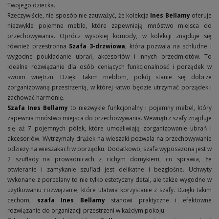
Twojego dziecka.
Rzeczywiście, nie sposób nie zauważyć, że kolekcja
Ines Bellamy
oferuje
niezwykle pojemne meble, które zapewniają mnóstwo miejsca do
przechowywania. Oprócz wysokiej komody, w kolekcji znajduje się
również przestronna
Szafa 3-drzwiowa
, która pozwala na schludne i
wygodne poukładanie ubrań, akcesoriów i innych przedmiotów. To
idealne rozwiązanie dla osób ceniących funkcjonalność i porządek w
swoim wnętrzu. Dzięki takim meblom, pokój stanie się dobrze
zorganizowaną przestrzenią, w której łatwo będzie utrzymać porządek i
zachować harmonię.
Szafa Ines Bellamy
to niezwykle funkcjonalny i pojemny mebel, który
zapewnia mnóstwo miejsca do przechowywania. Wewnątrz szafy znajduje
się aż 7 pojemnych półek, które umożliwiają zorganizowanie ubrań i
akcesoriów. Wytrzymały drążek na wieszaki pozwala na przechowywanie
odzieży na wieszakach w porządku. Dodatkowo, szafa wyposażona jest w
2 szuflady na prowadnicach z cichym domykiem, co sprawia, że
otwieranie i zamykanie szuflad jest delikatne i bezgłośne. Uchwyty
wykonane z porcelany to nie tylko estetyczny detal, ale także wygodne w
użytkowaniu rozwiązanie, które ułatwia korzystanie z szafy. Dzięki takim
cechom,
szafa Ines Bellamy
stanowi praktyczne i efektowne
rozwiązanie do organizacji przestrzeni w każdym pokoju.