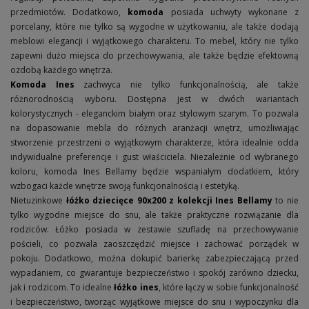
przedmiotów. Dodatkowo,
komoda
posiada uchwyty wykonane z
porcelany, które nie tylko są wygodne w użytkowaniu, ale także dodają
meblowi elegancji i wyjątkowego charakteru. To mebel, który nie tylko
zapewni dużo miejsca do przechowywania, ale także będzie efektowną
ozdobą każdego wnętrza.
Komoda Ines
zachwyca nie tylko funkcjonalnością, ale także
różnorodnością wyboru. Dostępna jest w dwóch wariantach
kolorystycznych - eleganckim białym oraz stylowym szarym. To pozwala
na dopasowanie mebla do różnych aranżacji wnętrz, umożliwiając
stworzenie przestrzeni o wyjątkowym charakterze, która idealnie odda
indywidualne preferencje i gust właściciela. Niezależnie od wybranego
koloru, komoda Ines Bellamy będzie wspaniałym dodatkiem, który
wzbogaci każde wnętrze swoją funkcjonalnością i estetyką.
Nietuzinkowe
łóżko dziecięce 90x200 z kolekcji Ines Bellamy
to nie
tylko wygodne miejsce do snu, ale także praktyczne rozwiązanie dla
rodziców. Łóżko posiada w zestawie szufladę na przechowywanie
pościeli, co pozwala zaoszczędzić miejsce i zachować porządek w
pokoju. Dodatkowo, można dokupić barierkę zabezpieczającą przed
wypadaniem, co gwarantuje bezpieczeństwo i spokój zarówno dziecku,
jak i rodzicom. To idealne
łóżko ines
, które łączy w sobie funkcjonalność
i bezpieczeństwo, tworząc wyjątkowe miejsce do snu i wypoczynku dla