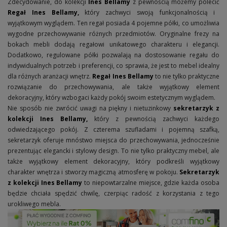
Zdecydowanie, do kolekcji
Ines Bellamy
z pewnością możemy polecić
Regał Ines Bellamy
,
który zachwyci swoją funkcjonalnością i
wyjątkowym wyglądem. Ten regał posiada 4 pojemne półki, co umożliwia
wygodne przechowywanie różnych przedmiotów. Oryginalne frezy na
bokach mebli dodają regałowi unikatowego charakteru i elegancji.
Dodatkowo, regulowane półki pozwalają na dostosowanie regału do
indywidualnych potrzeb i preferencji, co sprawia, że jest to mebel idealny
dla różnych aranżacji wnętrz.
Regał Ines Bellamy
to nie tylko praktyczne
rozwiązanie do przechowywania, ale także wyjątkowy element
dekoracyjny, który wzbogaci każdy pokój swoim estetycznym wyglądem.
Nie sposób nie zwrócić uwagi na piękny i nietuzinkowy
sekretarzyk z
kolekcji Ines Bellamy
,
który z pewnością zachwyci każdego
odwiedzającego pokój. Z czterema szufladami i pojemną szafką,
sekretarzyk oferuje mnóstwo miejsca do przechowywania, jednocześnie
prezentując elegancki i stylowy design. To nie tylko praktyczny mebel, ale
także wyjątkowy element dekoracyjny, który podkreśli wyjątkowy
charakter wnętrza i stworzy magiczną atmosferę w pokoju.
Sekretarzyk
z kolekcji Ines Bellamy
to niepowtarzalne miejsce, gdzie każda osoba
będzie chciała spędzić chwilę, czerpiąc radość z korzystania z tego
urokliwego mebla.