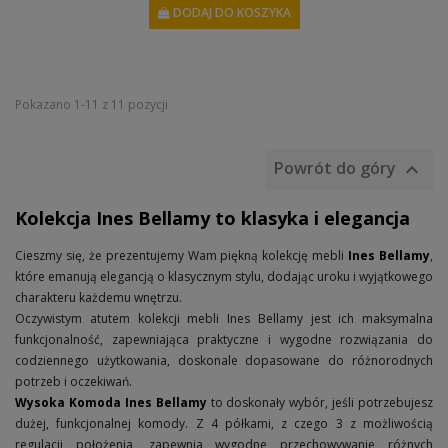
DODAJ DO KOSZYKA
Pokazano 1-11 z 11 pozycji
Powrót do góry

Kolekcja Ines Bellamy to klasyka i elegancja
Cieszmy się, że prezentujemy Wam piękną kolekcję mebli
Ines Bellamy
,
które emanują elegancją o klasycznym stylu, dodając uroku i wyjątkowego
charakteru każdemu wnętrzu.
Oczywistym atutem kolekcji mebli Ines Bellamy jest ich maksymalna
funkcjonalność, zapewniająca praktyczne i wygodne rozwiązania do
codziennego użytkowania, doskonale dopasowane do różnorodnych
potrzeb i oczekiwań.
Wysoka Komoda Ines Bellamy
to doskonały wybór, jeśli potrzebujesz
dużej, funkcjonalnej komody. Z 4 półkami, z czego 3 z możliwością
regulacji położenia, zapewnia wygodne przechowywanie różnych