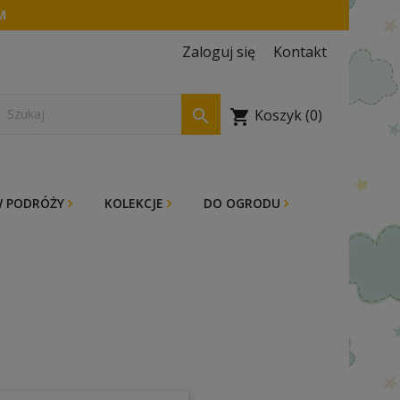
M
Zaloguj się
Kontakt

Koszyk
(0)
shopping_cart
 PODRÓŻY
KOLEKCJE
DO OGRODU