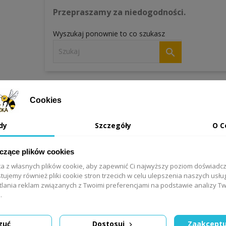
Przepraszamy za niedogodności.
Wyszukaj ponownie to co szukasz

Cookies
dy
Szczegóły
O C
yczące plików cookies
ta z własnych plików cookie, aby zapewnić Ci najwyższy poziom doświadc
tujemy również pliki cookie stron trzecich w celu ulepszenia naszych usług
tlania reklam związanych z Twoimi preferencjami na podstawie analizy 
.
zuć
Dostosuj
Zaakceptu