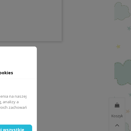
ookies
zenia na naszej
, analizy a
Twoich zachowań
Koszyk
j wszystkie