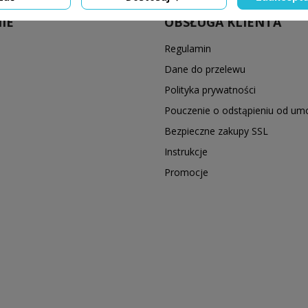
IE
OBSŁUGA KLIENTA
Regulamin
Dane do przelewu
Polityka prywatności
Pouczenie o odstąpieniu od u
Bezpieczne zakupy SSL
Instrukcje
Promocje