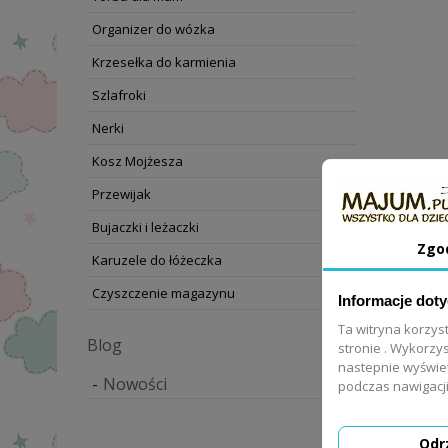
Organizer do wózka
Krzesełka do karmienia
Szlafroki
Nerki
Kosz Mojżesza
Szlafroki

Przewijak
Bujaczki i leżaczki
Zgo
Karuzele do łóżeczka
Czyszczenie magazynu
Informacje dot
Ta witryna korzys
Blog
stronie . Wykorzys
nastepnie wyświe
Nowości
podczas nawigacji
Odr