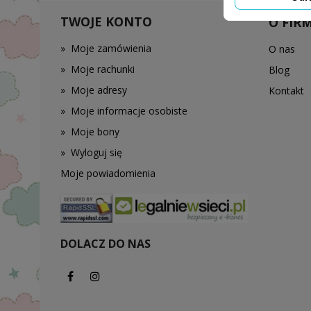
TWOJE KONTO
O FIRM
»
Moje zamówienia
O nas
»
Moje rachunki
Blog
»
Moje adresy
Kontakt
»
Moje informacje osobiste
»
Moje bony
»
Wyloguj się
Moje powiadomienia
DOLACZ DO NAS