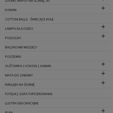
LITERKI, NAPISY NA ŚCIANĘ, 3D

DYWAN
COTTON BALLS - ŚWIECĄCE KULE

LAMPKI DLA DZIECI

PODUSZKI
BALDACHIM WISZĄCY
POSZEWKI

HUŚTAWKA | KOKON | HAMAK

MATA DO ZABAWY

NAKLEJKI NA ŚCIANĘ
FOTELIK| SOFA TAPICEROWANA
LUSTRA DEKORACYJNE

PUFA