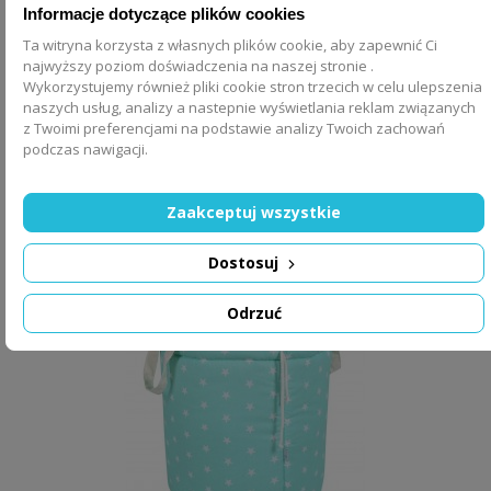
Informacje dotyczące plików cookies
Ta witryna korzysta z własnych plików cookie, aby zapewnić Ci
najwyższy poziom doświadczenia na naszej stronie .
Wykorzystujemy również pliki cookie stron trzecich w celu ulepszenia
Kosz na zabawki ( Miętowa drzemka )
naszych usług, analizy a nastepnie wyświetlania reklam związanych
z Twoimi preferencjami na podstawie analizy Twoich zachowań
podczas nawigacji.
69,00 zł
Zaakceptuj wszystkie
DODAJ DO KOSZYKA
Dostosuj
Odrzuć