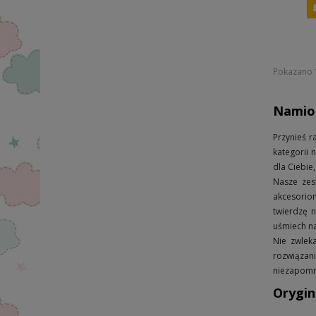
Pokazano 1
Namiot
Przynieś 
kategorii 
dla Ciebie
Nasze zes
akcesorio
twierdzę 
uśmiech n
Nie zwlek
rozwiązani
niezapomn
Orygin