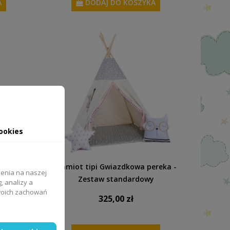
A
DODAJ DO KOSZYKA
ookies
w
Namiot tipi Gwiazdkowa pereka -
zenia na naszej
Zestaw standardowy
, analizy a
Twoich zachowań
325,00 zł