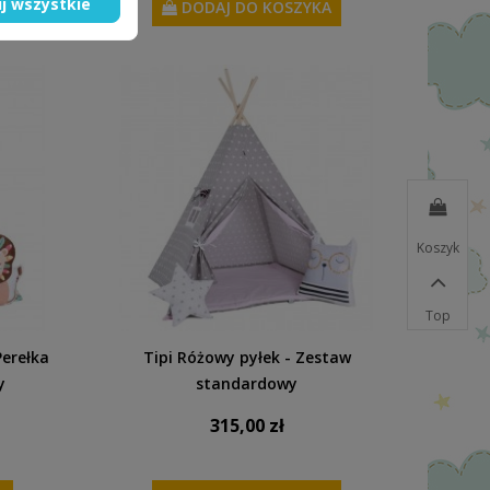
j wszystkie
A
DODAJ DO KOSZYKA
Koszyk
Top
erełka
Tipi Różowy pyłek - Zestaw
y
standardowy
315,00 zł