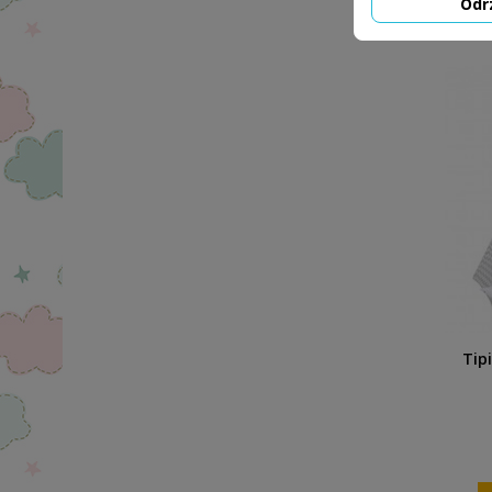
Odr
Tip