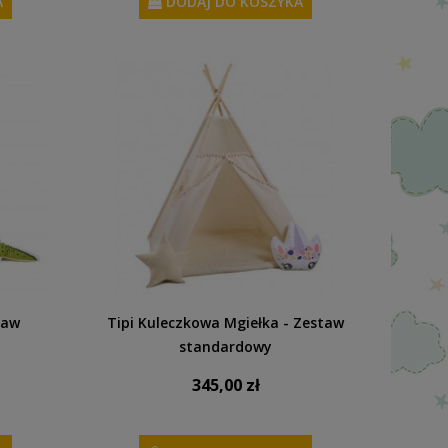
A
DODAJ DO KOSZYKA
taw
Tipi Kuleczkowa Mgiełka - Zestaw
standardowy
345,00 zł