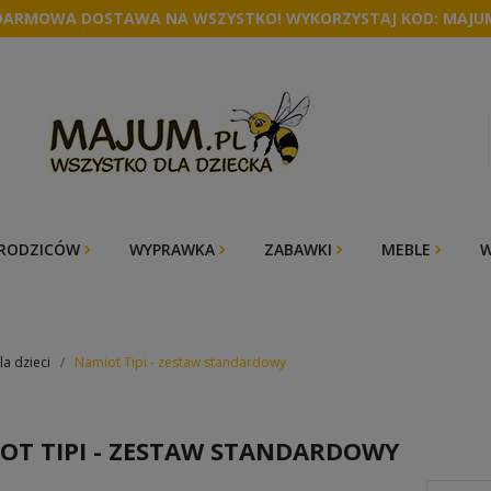
DARMOWA DOSTAWA NA WSZYSTKO! WYKORZYSTAJ KOD: MAJU
 RODZICÓW
WYPRAWKA
ZABAWKI
MEBLE
W
la dzieci
Namiot Tipi - zestaw standardowy
OT TIPI - ZESTAW STANDARDOWY