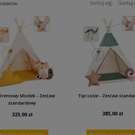
Sortuj wg:
Sortuj
roduktów.
 Kremowy Miodek - Zestaw
Tipi Łosie - Zestaw stand
standardowy
385,00 zł
325,00 zł
DODAJ DO KOSZYKA
DODAJ DO KOSZYK