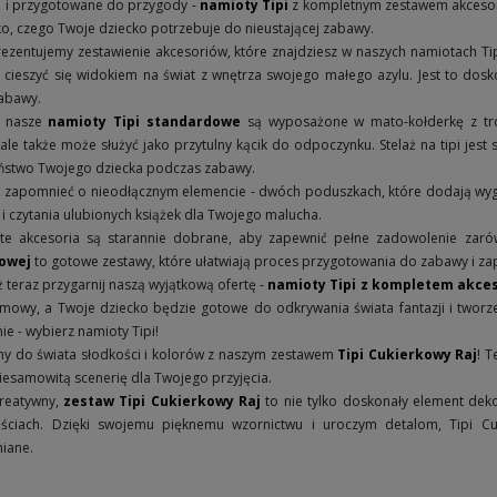
e i przygotowane do przygody -
namioty Tipi
z kompletnym zestawem akcesori
o, czego Twoje dziecko potrzebuje do nieustającej zabawy.
ezentujemy zestawienie akcesoriów, które znajdziesz w naszych namiotach Ti
cieszyć się widokiem na świat z wnętrza swojego małego azylu. Jest to dosk
abawy.
, nasze
namioty Tipi standardowe
są wyposażone w mato-kołderkę z troc
 ale także może służyć jako przytulny kącik do odpoczynku. Stelaż na tipi jest 
ństwo Twojego dziecka podczas zabawy.
 zapomnieć o nieodłącznym elemencie - dwóch poduszkach, które dodają wygod
 i czytania ulubionych książek dla Twojego malucha.
 te akcesoria są starannie dobrane, aby zapewnić pełne zadowolenie zar
owej
to gotowe zestawy, które ułatwiają proces przygotowania do zabawy i za
ż teraz przygarnij naszą wyjątkową ofertę -
namioty Tipi z kompletem akce
mowy, a Twoje dziecko będzie gotowe do odkrywania świata fantazji i twor
e - wybierz namioty Tipi!
y do świata słodkości i kolorów z naszym zestawem
Tipi Cukierkowy Raj
! T
iesamowitą scenerię dla Twojego przyjęcia.
kreatywny,
zestaw Tipi Cukierkowy Raj
to nie tylko doskonały element deko
ściach. Dzięki swojemu pięknemu wzornictwu i uroczym detalom, Tipi Cu
iane.