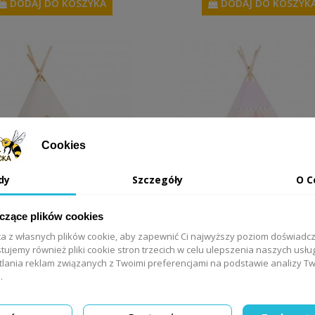
DODAJ DO KOSZYKA
DODAJ DO KOSZYK
Cookies
dy
Szczegóły
O C
yczące plików cookies
iot tipi Mleczna Kraina -
Tipi Królewny - Zesta
ta z własnych plików cookie, aby zapewnić Ci najwyższy poziom doświadc
Zestaw standardowy
standardowy
tujemy również pliki cookie stron trzecich w celu ulepszenia naszych usług
tlania reklam związanych z Twoimi preferencjami na podstawie analizy 
315,00 zł
355,00 zł
.