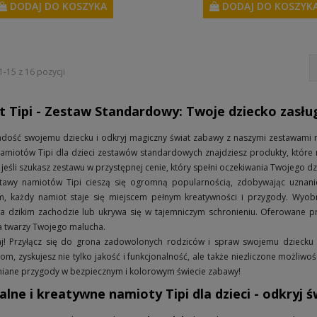
DODAJ DO KOSZYKA
DODAJ DO KOSZYK
-15 z 16 pozycji
 Tipi - Zestaw Standardowy: Twoje dziecko zasłu
radość swojemu dziecku i odkryj magiczny świat zabawy z naszymi zestawami 
namiotów Tipi dla dzieci zestawów standardowych znajdziesz produkty, które n
, jeśli szukasz zestawu w przystępnej cenie, który spełni oczekiwania Twojego dz
tawy namiotów Tipi cieszą się ogromną popularnością, zdobywając uznanie
m, każdy namiot staje się miejscem pełnym kreatywności i przygody. Wyobr
na dzikim zachodzie lub ukrywa się w tajemniczym schronieniu. Oferowane p
a twarzy Twojego malucha.
aj! Przyłącz się do grona zadowolonych rodziców i spraw swojemu dziecku 
om, zyskujesz nie tylko jakość i funkcjonalność, ale także niezliczone możliw
iane przygody w bezpiecznym i kolorowym świecie zabawy!
alne i kreatywne namioty Tipi dla dzieci - odkryj ś