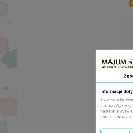
Zgo
Informacje dot
Nam
Ta witryna korzys
stronie . Wykorzys
nastepnie wyświe
podczas nawigacji