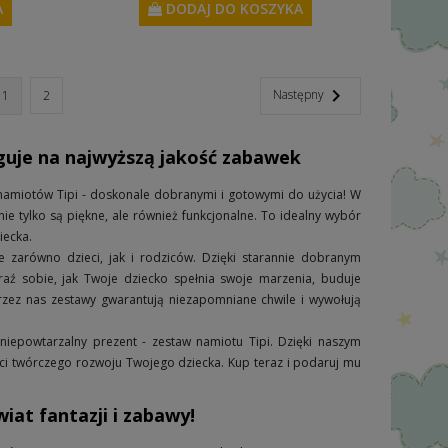
A
DODAJ DO KOSZYKA

Następny
1
2
guje na najwyższą jakość zabawek
namiotów Tipi - doskonale dobranymi i gotowymi do użycia! W
ie tylko są piękne, ale również funkcjonalne. To idealny wybór
iecka.
 zarówno dzieci, jak i rodziców. Dzięki starannie dobranym
aź sobie, jak Twoje dziecko spełnia swoje marzenia, buduje
rzez nas zestawy gwarantują niezapomniane chwile i wywołują
niepowtarzalny prezent - zestaw namiotu Tipi. Dzięki naszym
ości twórczego rozwoju Twojego dziecka. Kup teraz i podaruj mu
wiat fantazji i zabawy!