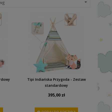

 wg
ardowy
Tipi Indiańska Przygoda - Zestaw
standardowy
395,00 zł
A
DODAJ DO KOSZYKA