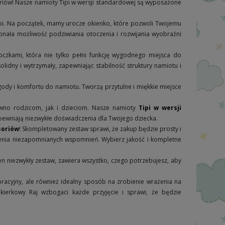
ów! Nasze namioty Tipi w wersji standardowej są wyposażone
pi. Na początek, mamy urocze okienko, które pozwoli Twojemu
onała możliwość podziwiania otoczenia i rozwijania wyobraźni
zkami, która nie tylko pełni funkcję wygodnego miejsca do
solidny i wytrzymały, zapewniając stabilność struktury namiotu i
y i komfortu do namiotu. Tworzą przytulne i miękkie miejsce
ówno rodzicom, jak i dzieciom. Nasze namioty
Tipi w wersji
pewniają niezwykłe doświadczenia dla Twojego dziecka.
soriów
! Skompletowany zestaw sprawi, że zakup będzie prosty i
zenia niezapomnianych wspomnień. Wybierz jakość i kompletne
en niezwykły zestaw, zawiera wszystko, czego potrzebujesz, aby
racyjny, ale również idealny sposób na zrobienie wrażenia na
kierkowy Raj wzbogaci każde przyjęcie i sprawi, że będzie