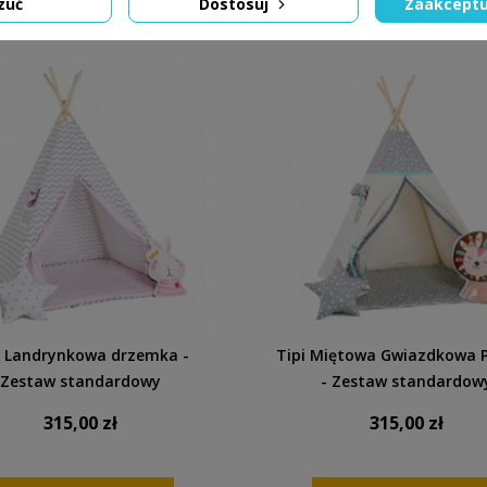
zuć
Dostosuj
Zaakceptu
DODAJ DO KOSZYKA
DODAJ DO KOSZYK
i Landrynkowa drzemka -
Tipi Miętowa Gwiazdkowa P
Zestaw standardowy
- Zestaw standardow
315,00 zł
315,00 zł