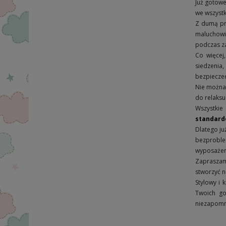
Już gotow
we wszystk
Z dumą pr
maluchowi 
podczas z
Co więcej
siedzenia,
bezpiecze
Nie można
do relaksu
Wszystkie
standard
Dlatego ju
bezproble
wyposażeni
Zapraszam
stworzyć n
Stylowy i 
Twoich go
niezapomn