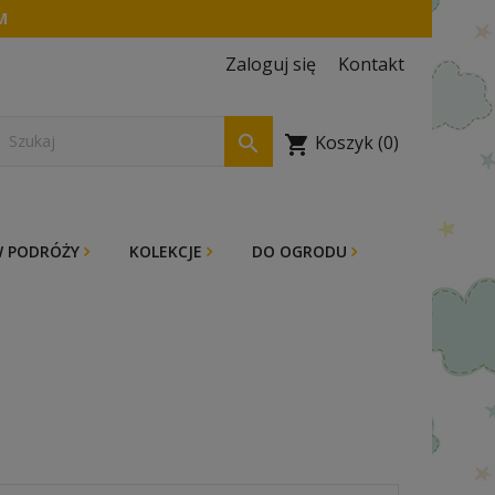
M
Zaloguj się
Kontakt

Koszyk
(0)
shopping_cart
 PODRÓŻY
KOLEKCJE
DO OGRODU