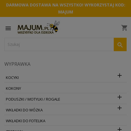
DARMOWA DOSTAWA NA WSZYSTKO! WYKORZYSTAJ KOD:
MAJUM
shopping_cart


WYPRAWKA

KOCYKI
KOKONY

PODUSZKI / MOTYLKI / ROGALE

WKŁADKI DO WÓZKA
WKŁADKI DO FOTELIKA
