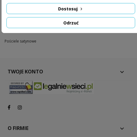
Wyszukaj ponownie to co szukasz
Dostosuj

Odrzuć
Pościele satynowe
TWOJE KONTO

O FIRMIE
