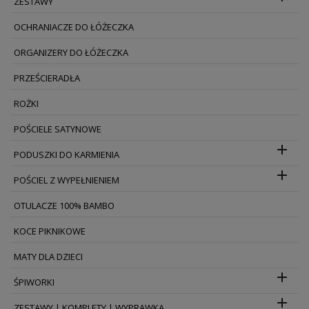
ZESTAWY
OCHRANIACZE DO ŁÓŻECZKA
ORGANIZERY DO ŁÓŻECZKA
PRZEŚCIERADŁA
ROŻKI
POŚCIELE SATYNOWE

PODUSZKI DO KARMIENIA

POŚCIEL Z WYPEŁNIENIEM
OTULACZE 100% BAMBO
KOCE PIKNIKOWE
MATY DLA DZIECI

ŚPIWORKI

ZESTAWY | KOMPLETY | WYPRAWKA