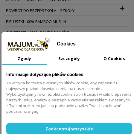

POWRÓT DO PRZEDSZKOLA | SZKOŁY
PIELUSZKI 100% BAMBOO MUŚLIN
CHUSTECZKI 100% BAMBOO MUŚLIN
RĘCZNIKI BAMBUSOWE
Cookies
KOMPLETY BAMBUSOWE
Zgody
Szczegóły
O Cookies
RĘCZNIKI
Informacje dotyczące plików cookies
NARZUTY NA ŁÓŻKO DZIECIĘCE
Ta witryna korzysta z własnych plików cookie, aby zapewnić Ci
PONCHO PRZECIWDESZCZOWE
najwyższy poziom doświadczenia na naszej stronie .
Wykorzystujemy również pliki cookie stron trzecich w celu ulepszenia
naszych usług, analizy a nastepnie wyświetlania reklam związanych
z Twoimi preferencjami na podstawie analizy Twoich zachowań
POŚCIELE SATYNOWE
podczas nawigacji.
Przepraszamy za niedogodności.
Zaakceptuj wszystkie