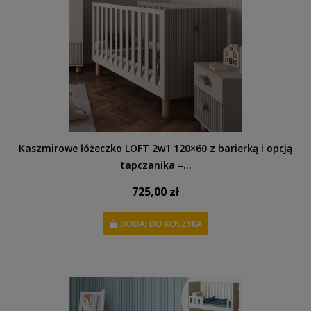
Kaszmirowe łóżeczko LOFT 2w1 120×60 z barierką i opcją
tapczanika –...
725,00 zł
DODAJ DO KOSZYKA