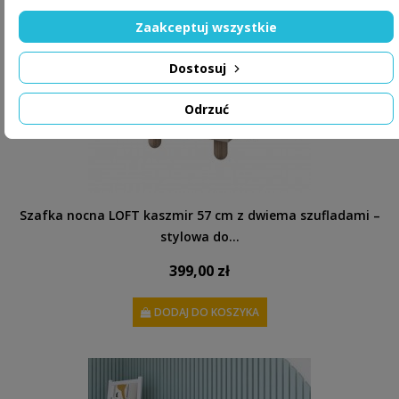
Zaakceptuj wszystkie
Dostosuj
Odrzuć
Szafka nocna LOFT kaszmir 57 cm z dwiema szufladami –
stylowa do...
399,00 zł
DODAJ DO KOSZYKA