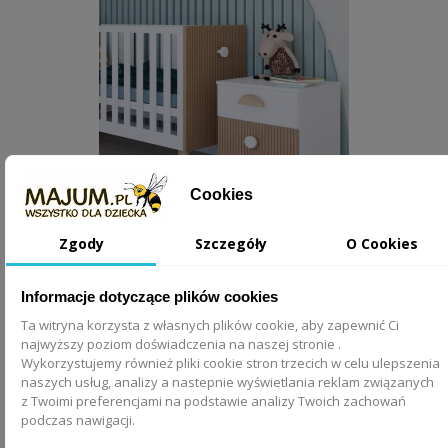
Cookies
Zgody
Szczegóły
O Cookies
Szafka nocna LOFT biała 57 cm z dwiema szufladami –
stylowa do...
Informacje dotyczące plików cookies
399,00 zł
Ta witryna korzysta z własnych plików cookie, aby zapewnić Ci
najwyższy poziom doświadczenia na naszej stronie .
Wykorzystujemy również pliki cookie stron trzecich w celu ulepszenia
DODAJ DO KOSZYKA
naszych usług, analizy a nastepnie wyświetlania reklam związanych
z Twoimi preferencjami na podstawie analizy Twoich zachowań
podczas nawigacji.