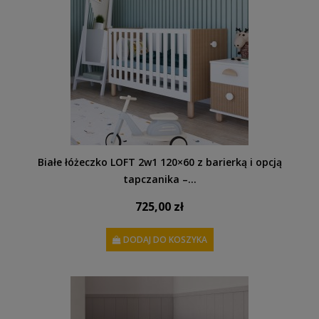
Białe łóżeczko LOFT 2w1 120×60 z barierką i opcją
tapczanika –...
725,00 zł
DODAJ DO KOSZYKA