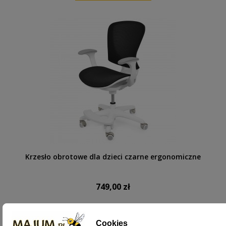
Krzesło obrotowe dla dzieci czarne ergonomiczne
749,00 zł
DODAJ DO KOSZYKA
Cookies