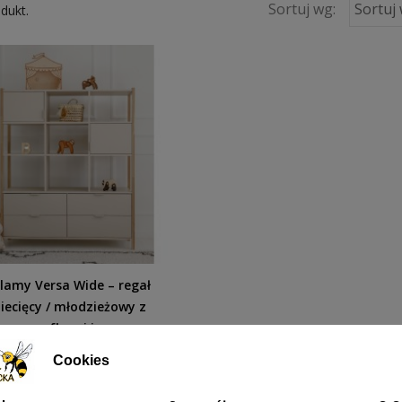
Sortuj wg:
Sortuj
odukt.
llamy Versa Wide – regał
iecięcy / młodzieżowy z
szafkami i...
1 256,00 zł
Cookies
DODAJ DO KOSZYKA