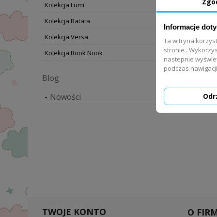
Zgo
Kolekcja Lumi
Kolekcja Ratata
Informacje dot
Kolekcja Versa
Ta witryna korzys
Pokazano 1
stronie . Wykorzys
Kolekcja Book Nook
nastepnie wyświe
podczas nawigacji
Kolekcja V
Blog
Nowości
Odr
TWOJE KONTO
O FIRM