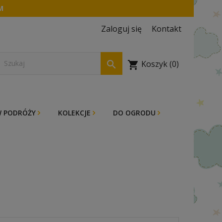
M
Zaloguj się
Kontakt

Koszyk
(0)
shopping_cart
 PODRÓŻY
KOLEKCJE
DO OGRODU