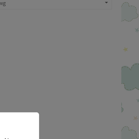

 wg