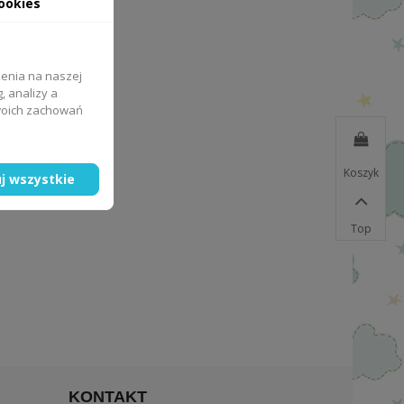
ookies
zenia na naszej
, analizy a
Twoich zachowań
Koszyk
j wszystkie
Top
KONTAKT