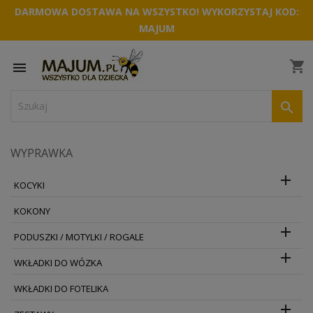
DARMOWA DOSTAWA NA WSZYSTKO! WYKORZYSTAJ KOD:
MAJUM
shopping_cart


WYPRAWKA

KOCYKI
KOKONY

PODUSZKI / MOTYLKI / ROGALE

WKŁADKI DO WÓZKA
WKŁADKI DO FOTELIKA
