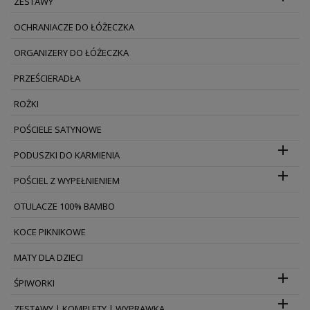
ZESTAWY
OCHRANIACZE DO ŁÓŻECZKA
ORGANIZERY DO ŁÓŻECZKA
PRZEŚCIERADŁA
ROŻKI
POŚCIELE SATYNOWE

PODUSZKI DO KARMIENIA

POŚCIEL Z WYPEŁNIENIEM
OTULACZE 100% BAMBO
KOCE PIKNIKOWE
MATY DLA DZIECI

ŚPIWORKI

ZESTAWY | KOMPLETY | WYPRAWKA