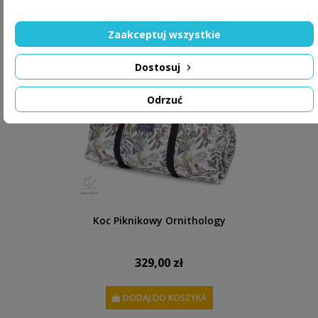
Zaakceptuj wszystkie
Dostosuj
Odrzuć
Koc Piknikowy Ornithology
329,00 zł
DODAJ DO KOSZYKA