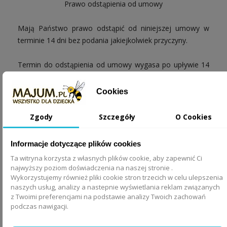
Prawo odstąpienia od umowy
Mają Państwo prawo odstąpić od niniejszej umowy w
terminie 14 dni bez podania jakiejkolwiek przyczyny.
Termin do odstąpienia od umowy wygasa po upływie 14
dni od dnia w którym weszli Państwo w posiadanie rzeczy
lub w którym osoba trzecia inna niż przewoźnik i
Cookies
wskazana przez Państwa weszła w posiadanie rzeczy.
Zgody
Szczegóły
O Cookies
Aby skorzystać z prawa odstąpienia od umowy, muszą
Państwo poinformować nas:
MAJUM.pl
Joanna Wszołek z
Informacje dotyczące plików cookies
siedzibą w Uniejowie, ul. Podleśna 51, 99-210 Uniejów,
tel.
Ta witryna korzysta z własnych plików cookie, aby zapewnić Ci
690 381 122,
kontakt@majum.pl
o swojej decyzji o
najwyższy poziom doświadczenia na naszej stronie .
odstąpieniu od niniejszej umowy w drodze
Wykorzystujemy również pliki cookie stron trzecich w celu ulepszenia
jednoznacznego oświadczenia (na przykład pismo
naszych usług, analizy a nastepnie wyświetlania reklam związanych
z Twoimi preferencjami na podstawie analizy Twoich zachowań
wysłane pocztą, faksem lub pocztą elektroniczną).
podczas nawigacji.
Mogą Państwo skorzystać z wzoru formularza
odstąpienia od umowy, jednak nie jest to obowiązkowe.