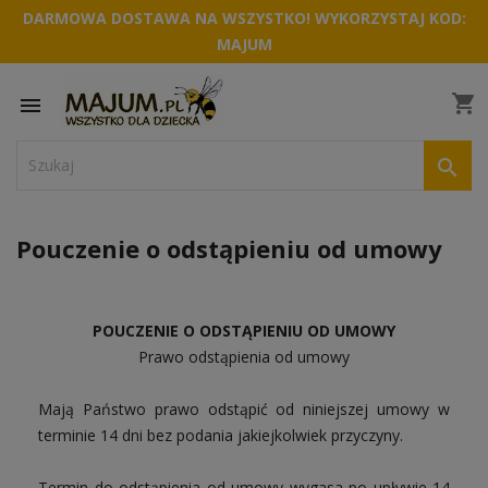
DARMOWA DOSTAWA NA WSZYSTKO! WYKORZYSTAJ KOD:
MAJUM
shopping_cart


Pouczenie o odstąpieniu od umowy
POUCZENIE O ODSTĄPIENIU OD UMOWY
Prawo odstąpienia od umowy
Mają Państwo prawo odstąpić od niniejszej umowy w
terminie 14 dni bez podania jakiejkolwiek przyczyny.
Termin do odstąpienia od umowy wygasa po upływie 14