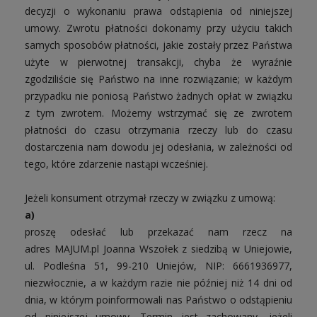
decyzji o wykonaniu prawa odstąpienia od niniejszej
umowy. Zwrotu płatności dokonamy przy użyciu takich
samych sposobów płatności, jakie zostały przez Państwa
użyte w pierwotnej transakcji, chyba że wyraźnie
zgodziliście się Państwo na inne rozwiązanie; w każdym
przypadku nie poniosą Państwo żadnych opłat w związku
z tym zwrotem. Możemy wstrzymać się ze zwrotem
płatności do czasu otrzymania rzeczy lub do czasu
dostarczenia nam dowodu jej odesłania, w zależności od
tego, które zdarzenie nastąpi wcześniej.
Jeżeli konsument otrzymał rzeczy w związku z umową:
a)
proszę odesłać lub przekazać nam rzecz na
adres
MAJUM.pl Joanna Wszołek z siedzibą w Uniejowie,
ul. Podleśna 51, 99-210 Uniejów, NIP:
6661936977
,
niezwłocznie, a w każdym razie nie później niż 14 dni od
dnia, w którym poinformowali nas Państwo o odstąpieniu
od niniejszej umowy. Termin jest zachowany, jeżeli