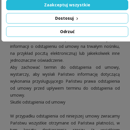
Mogą Państwo również wypełnić i przesłać formularz
Zaakceptuj wszystkie
odstąpienia od umowy drogą elektroniczną dostępny na
Dostosuj
naszej stronie internetowej
www.majum.pl
(
Formularz
odstąpienia od umowy - format PDF
)
(jeżeli
Odrzuć
skorzystają Państwo z tej możliwości, prześlemy
Państwu niezwłocznie potwierdzenie otrzymania
informacji o odstąpieniu od umowy na trwałym nośniku,
na przykład pocztą elektroniczną) lub jakiekolwiek inne
jednoznaczne oświadczenie.
Aby zachować termin do odstąpienia od umowy,
wystarczy, aby wysłali Państwo informację dotyczącą
wykonania przysługującego Państwu prawa odstąpienia
od umowy przed upływem terminu do odstąpienia od
umowy.
Skutki odstąpienia od umowy
W przypadku odstąpienia od niniejszej umowy zwracamy
Państwu wszystkie otrzymane od Państwa płatności, w
tym koszty dostarczenia rzeczy (z wyjątkiem