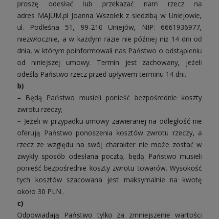
proszę odesłać lub przekazać nam rzecz na
adres
MAJUM.pl Joanna Wszołek z siedzibą w Uniejowie,
ul. Podleśna 51, 99-210 Uniejów, NIP:
6661936977
,
niezwłocznie, a w każdym razie nie później niż 14 dni od
dnia, w którym poinformowali nas Państwo o odstąpieniu
od niniejszej umowy. Termin jest zachowany, jeżeli
odeślą Państwo rzecz przed upływem terminu 14 dni.
b)
–
Będą Państwo musieli ponieść bezpośrednie koszty
zwrotu rzeczy;
–
Jeżeli w przypadku umowy zawieranej na odległość nie
oferują Państwo ponoszenia kosztów zwrotu rzeczy, a
rzecz ze względu na swój charakter nie może zostać w
zwykły sposób odesłana pocztą, będą Państwo musieli
ponieść bezpośrednie koszty zwrotu towarów. Wysokość
tych kosztów szacowana jest maksymalnie na kwotę
około 30 PLN .
c)
Odpowiadają Państwo tylko za zmniejszenie wartości