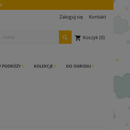
M
Zaloguj się
Kontakt

Koszyk
(0)
shopping_cart
 PODRÓŻY
KOLEKCJE
DO OGRODU