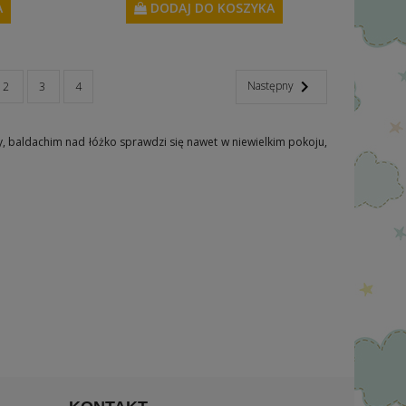
A
DODAJ DO KOSZYKA

Następny
2
3
4
y, baldachim nad łóżko sprawdzi się nawet w niewielkim pokoju,