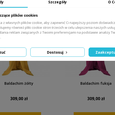
DODAJ DO KOSZYKA
DODAJ DO KOSZYK
dy
Szczegóły
O C
yczące plików cookies
ta z własnych plików cookie, aby zapewnić Ci najwyższy poziom doświadc
tujemy również pliki cookie stron trzecich w celu ulepszenia naszych usług
tlania reklam związanych z Twoimi preferencjami na podstawie analizy 
.
zuć
Dostosuj
Zaakceptu
Baldachim żółty
Baldachim fuksja
309,00 zł
309,00 zł