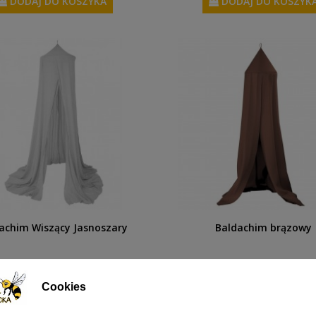
DODAJ DO KOSZYKA
DODAJ DO KOSZYK
achim Wiszący Jasnoszary
Baldachim brązowy
289,00 zł
309,00 zł
Cookies