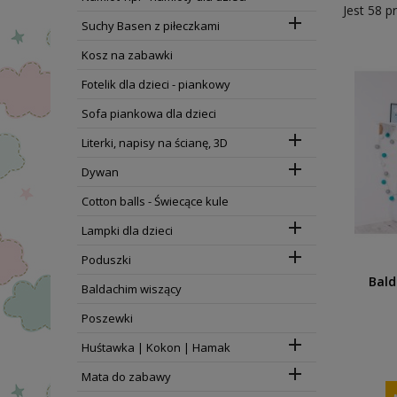
Jest 58 p

Suchy Basen z piłeczkami
Kosz na zabawki
Fotelik dla dzieci - piankowy
Sofa piankowa dla dzieci

Literki, napisy na ścianę, 3D

Dywan
Cotton balls - Świecące kule

Lampki dla dzieci

Poduszki
Bald
Baldachim wiszący
Poszewki

Huśtawka | Kokon | Hamak

Mata do zabawy