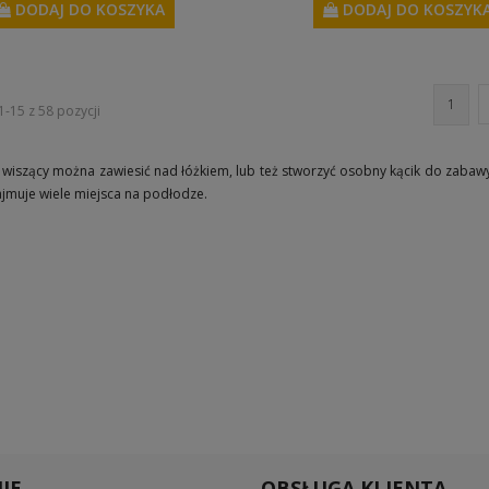
DODAJ DO KOSZYKA
DODAJ DO KOSZYK
1
-15 z 58 pozycji
 wiszący m
ożna zawiesić nad łóżkiem, lub też stworzyć osobny kącik do zabaw
ajmuje wiele miejsca na podłodze.
IE
OBSŁUGA KLIENTA