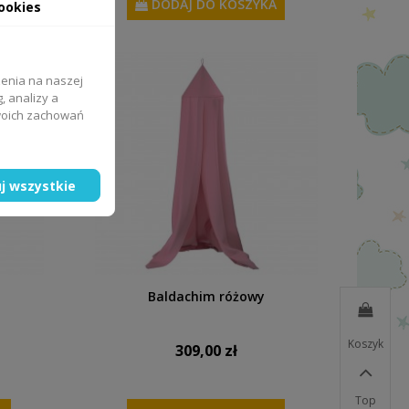
A
DODAJ DO KOSZYKA
ookies
zenia na naszej
, analizy a
Twoich zachowań
j wszystkie
Baldachim różowy
Koszyk
309,00 zł
Top