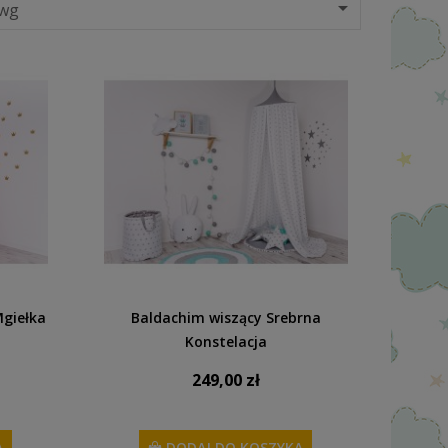

 wg
Mgiełka
Baldachim wiszący Srebrna
Konstelacja
249,00 zł
A
DODAJ DO KOSZYKA