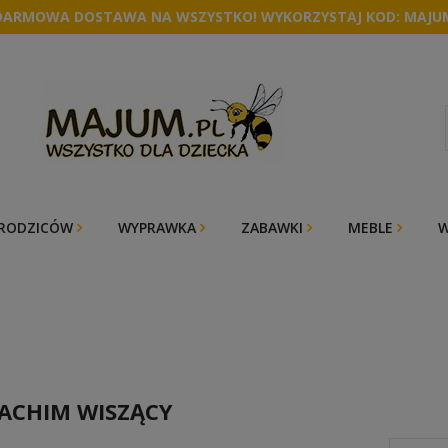
DARMOWA DOSTAWA NA WSZYSTKO! WYKORZYSTAJ KOD: MAJU
 RODZICÓW
WYPRAWKA
ZABAWKI
MEBLE
W
ACHIM WISZĄCY