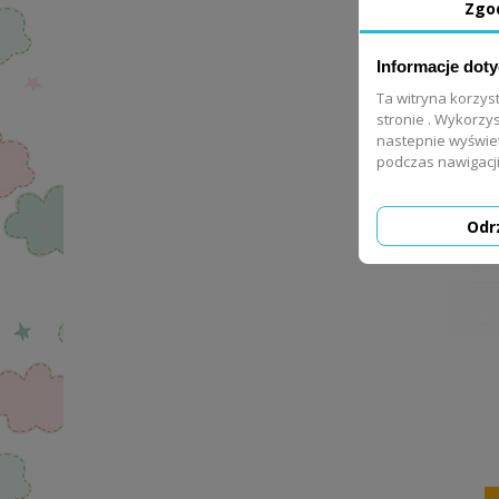
Zgo
Informacje dot
Ta witryna korzys
stronie . Wykorzys
nastepnie wyświe
podczas nawigacji
Odr