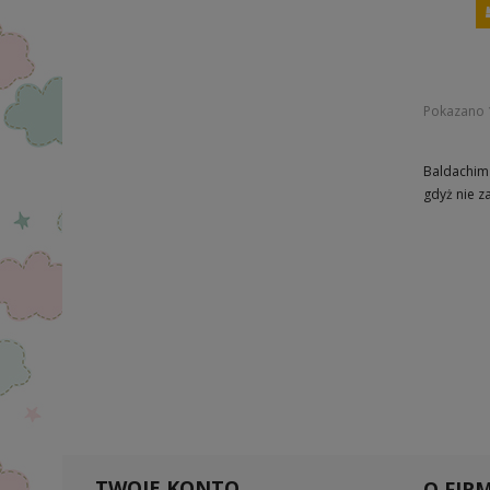
Pokazano 1
Baldachim
gdyż nie z
TWOJE KONTO
O FIRM